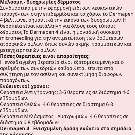
Μέλασμα - δυσχρωμίες δέρματος
Συνδυαστικά με την εφαρμογή ειδικών λευκαντικών
παραγόντων στην επιδερμίδα και το χόριο, το Dermapen
4 βελτιώνει σημαντικά την εικόνα των δυσχρωμιών. Η
θεραπεία είναι κατάλληλη για όλους τους τύπους
δέρματος.Το Dermapen 4 είναι η μοναδική συσκευή
microneedling για την αντιμετώπιση των βαθύτερων
ατροφικών ουλών, όπως ουλών ακμής, τραυματικών και
μετεγχειρητικών ουλών.
Πόσες θεραπείες είναι απαραίτητες;
Η ενδεδειγμένη θεραπεία είναι εξατομικευμένη και ο
αριθμός των συνεδριών καθορίζεται έπειτα από
συζήτηση με τον ασθενή και συνεκτίμηση διάφορων
παραγόντων.
Ενδεικτικοί χρόνοι:
Θεραπεία Αντιγήρανσης: 3-6 θεραπείες σε διάστημα 4-6
εβδομάδων.
Θεραπεία Ουλών: 4-6 θεραπείες σε διάστημα 6-8
εβδομάδων.
Θεραπεία Μελάσματος - Δυσχρωμιών: 4-6 θεραπείες σε
διάστημα 6-8 εβδομάδων.
Dermapen 4 - Ενισχυμένη δράση ενάντια στα σημάδια
της γήρανσης